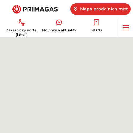
Mapa prodejních míst
Op
Zákaznický portál
Novinky a aktuality
BLOG
me
(láhve)