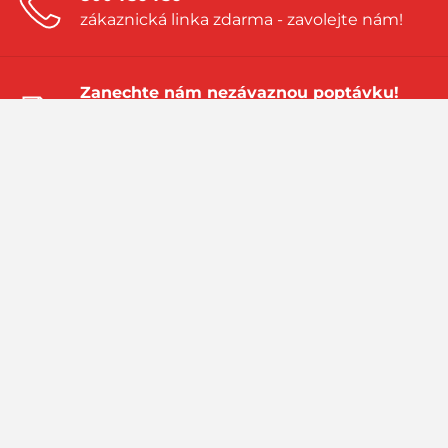
zákaznická linka zdarma - zavolejte nám!
Zanechte nám nezávaznou poptávku!
a my vám vytvoříme nabídku přímo na
míru
Navštivte náš blog!
sledujte aktuality a příběhy ze světa LPG
PRIMAGAS - to jsou spolehlivé dodávky zkapalněných plynů LPG
(propan, propan-butan), bio LPG, LNG nebo R 290. Jsme součástí
skupiny SHV Energy. Myslíme globálně, jednáme lokálně.
Primagas