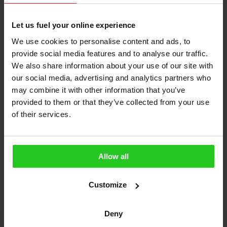
Let us fuel your online experience
We use cookies to personalise content and ads, to
provide social media features and to analyse our traffic.
We also share information about your use of our site with
our social media, advertising and analytics partners who
Vše o LPG
may combine it with other information that you’ve
Zákaz starých kotlů platí, ale lidé
provided to them or that they’ve collected from your use
výměnu odkládají. Léto je přitom ideální
of their services.
čas
29.07.2025 • 5 minut
Allow all
Customize
Deny