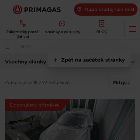
Mapa prodejních míst
Op
Zákaznický portál
Novinky a aktuality
BLOG
me
(láhve)
BLOG
PRIMA BLOG – novinky ze světa LPG na jednom místě | 
Váš
dodavatel
plynu
Blog
Zpět na začátek stránky
Všechny články
|
Šetrné
PRIMAGAS
a
dostupné
Zobrazuje se 15 z 72 příspěvků
Filtry
-
LPG
|
PRIMAGAS
vše
Doporučený příspěvek
ze
světa
LPG