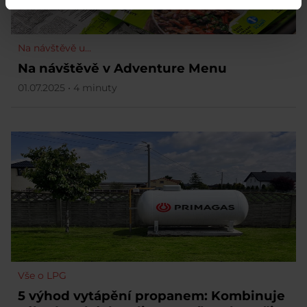
Na návštěvě u...
Na návštěvě v Adventure Menu
01.07.2025 • 4 minuty
Vše o LPG
5 výhod vytápění propanem: Kombinuje