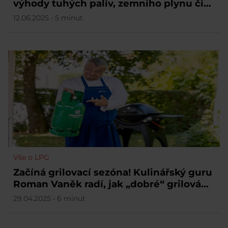
výhody tuhých paliv, zemního plynu či
elektřiny
12.06.2025 • 5 minut
Vše o LPG
Začíná grilovací sezóna! Kulinářský guru
Roman Vaněk radí, jak „dobré“ grilování
proměnit na dokonalé
29.04.2025 • 6 minut