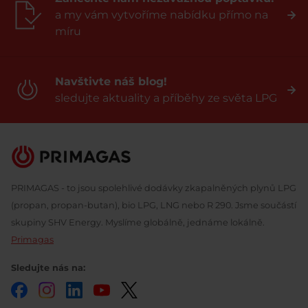
a my vám vytvoříme nabídku přímo na
míru
Navštivte náš blog!
sledujte aktuality a příběhy ze světa LPG
PRIMAGAS - to jsou spolehlivé dodávky zkapalněných plynů LPG
(propan, propan-butan), bio LPG, LNG nebo R 290. Jsme součástí
skupiny SHV Energy. Myslíme globálně, jednáme lokálně.
Primagas
Sledujte nás na:
Facebook
Instagram
LinkedIn
YouTube
Twitter