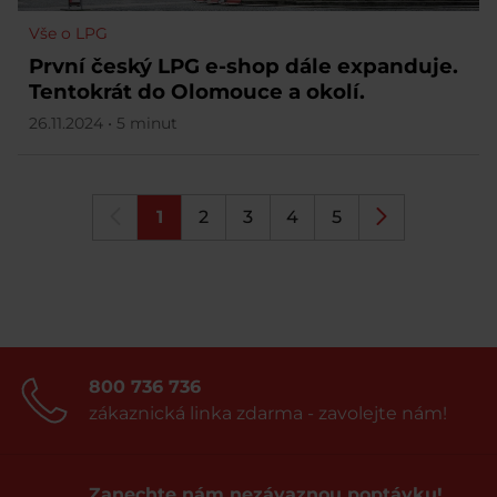
Vše o LPG
První český LPG e-shop dále expanduje.
Tentokrát do Olomouce a okolí.
26.11.2024 • 5 minut
1
2
3
4
5
800 736 736
zákaznická linka zdarma - zavolejte nám!
Zanechte nám nezávaznou poptávku!