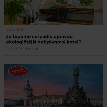
Vše o LPG
Je tepelné čerpadlo opravdu
ekologičtější než plynový kotel?
14.01.2025 • 5 minut