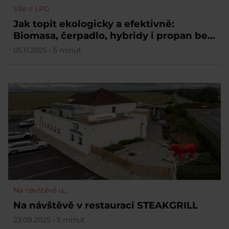
Vše o LPG
Jak topit ekologicky a efektivně:
Biomasa, čerpadlo, hybridy i propan bez
přípojky
05.11.2025 • 5 minut
Na návštěvě u...
Na návštěvě v restauraci STEAKGRILL
23.09.2025 • 5 minut