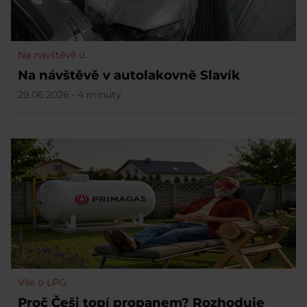
Na návštěvě u...
Na návštěvě v autolakovně Slavík
29.06.2026 • 4 minuty
Vše o LPG
Proč Češi topí propanem? Rozhoduje