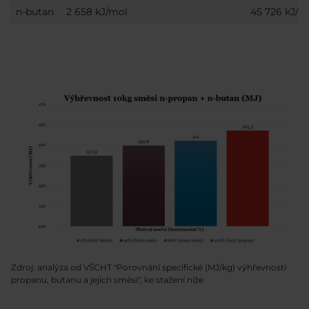
n-butan
2 658 kJ/mol
45 726 kJ/k
Zdroj: analýza od VŠCHT "Porovnání specifické (MJ/kg) výhřevnosti
propanu, butanu a jejich směsí", ke stažení níže