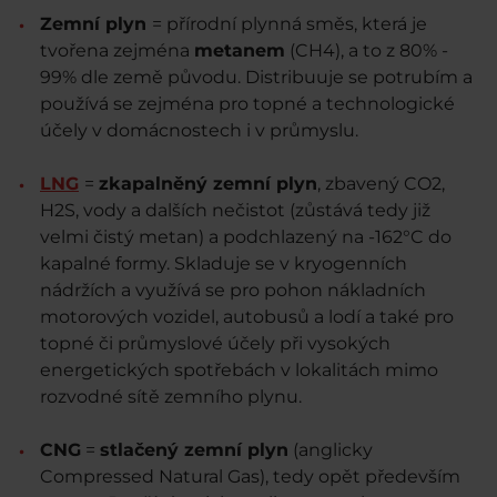
Zemní plyn
= přírodní plynná směs, která je
tvořena zejména
metanem
(CH4), a to z 80% -
99% dle země původu. Distribuuje se potrubím a
používá se zejména pro topné a technologické
účely v domácnostech i v průmyslu.
LNG
=
zkapalněný zemní plyn
, zbavený CO2,
H2S, vody a dalších nečistot (zůstává tedy již
velmi čistý metan) a podchlazený na -162°C do
kapalné formy. Skladuje se v kryogenních
nádržích a využívá se pro pohon nákladních
motorových vozidel, autobusů a lodí a také pro
topné či průmyslové účely při vysokých
energetických spotřebách v lokalitách mimo
rozvodné sítě zemního plynu.
CNG
=
stlačený zemní plyn
(anglicky
Compressed Natural Gas), tedy opět především