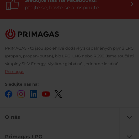
Sledujte nás na Facebooku!
ptejte se, bavte se a inspirujte
PRIMAGAS - to jsou spolehlivé dodávky zkapalněných plynů LPG
(propan, propan-butan), bio LPG, LNG nebo R 290. Jsme součástí
skupiny SHV Energy. Myslíme globálně, jednáme lokálně.
Primagas
Sledujte nás na:
Facebook
Instagram
LinkedIn
YouTube
Twitter
O nás
Primagas LPG