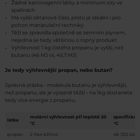
Žádné karcinogenní látky a minimum síry ve
spalinách
Má vyšší oktanové číslo, proto je ideální i pro
pohon manipulační techniky
Těží se zpravidla společně se zemním plynem,
nejedná se tedy většinou o ropný produkt
Výhřevnost 1 kg čistého propanu je vyšší, než
butanu (46 MJ vs. 45,7 MJ)
Je tedy výhřevnější propan, nebo butan?
Správná otázka - molekula butanu je výhřevnější,
než propanu, ale je výrazně těžší - na 1kg dostanete
tedy více energie z propanu.
molární výhřevnost při teplotě 20
specifická 
látka
°C
°C
propan
2 044 kJ/mol
46 350 kJ/k