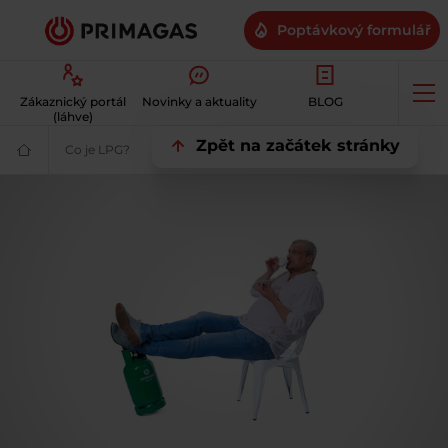
Poptávkový formulář
Op
Zákaznický portál
Novinky a aktuality
BLOG
me
(láhve)
Zpět na začátek stránky
Co je LPG?
Co je LPG? | Terminologie a fyzikální vlastnosti | PR
Váš
dodavatel
plynu
|
Šetrné
a
dostupné
LPG
|
PRIMAGAS