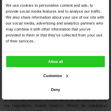
We use cookies to personalise content and ads, to
provide social media features and to analyse our traffic.
LPG má původ stejně jako benzín a nafta v ropě
We also share information about your use of our site with
(vzniká při její rafinaci). Získávat se ale dá (a z více
our social media, advertising and analytics partners who
než poloviny také získává) ze zemního plynu coby
may combine it with other information that you’ve
kapalná frakce separovaná od metanu v průběhu
provided to them or that they’ve collected from your use
těžby.
of their services.
Za normálních atmosférických podmínek se propan
butan vyskytuje v
plynné formě
. Ochlazením, nebo
stlačením ho lze jednoduše převést do kapalného
Allow all
stavu, v němž zaujímá pouze 1/260 plynného
objemu. Při odběru z tlakové nádoby se LPG
Customize
vypařuje - přechází z kapalného do plynného
skupenství - a svůj objem naopak 260x zvětšuje.
Deny
Z
hlediska bezpečnosti je důležité vědět
, že LPG
je
těžší než vzduch
. To znamená, že se usazuje vždy
na nejnižším místě terénu. Proto je
zakázáno