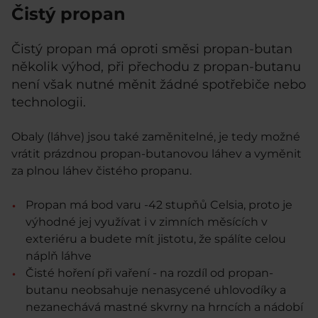
Čistý propan
Čistý propan má oproti směsi propan-butan
několik výhod, při přechodu z propan-butanu
není však nutné měnit žádné spotřebiče nebo
technologii.
Obaly (láhve) jsou také zaměnitelné, je tedy možné
vrátit prázdnou propan-butanovou láhev a vyměnit
za plnou láhev čistého propanu.
Propan má bod varu -42 stupňů Celsia, proto je
výhodné jej využívat i v zimních měsících v
exteriéru a budete mít jistotu, že spálíte celou
náplň láhve
Čisté hoření při vaření - na rozdíl od propan-
butanu neobsahuje nenasycené uhlovodíky a
nezanechává mastné skvrny na hrncích a nádobí