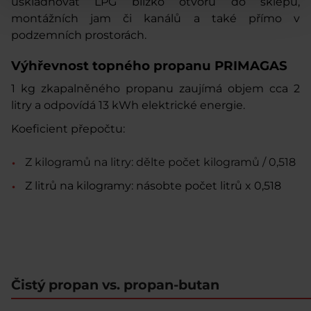
uskladňovat LPG blízko otvorů do sklepů
,
montážních jam či kanálů a také přímo v
podzemních prostorách.
Výhřevnost topného propanu PRIMAGAS
1 kg
zkapalněného propanu zaujímá objem
cca 2
litry
a odpovídá
13 kWh
elektrické energie.
Koeficient přepočtu:
Z kilogramů na litry: dělte počet kilogramů / 0,518
Z litrů na kilogramy: násobte počet litrů x 0,518
Čistý propan vs. propan-butan