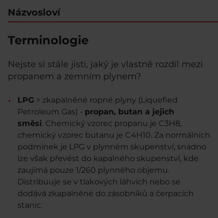
Názvosloví
Terminologie
Nejste si stále jisti, jaký je vlastně rozdíl mezi
propanem a zemním plynem?
LPG
= zkapalněné ropné plyny (Liquefied
Petroleum Gas) -
propan, butan a jejich
směsi
. Chemický vzorec propanu je C3H8,
chemický vzorec butanu je C4H10. Za normálních
podmínek je LPG v plynném skupenství, snadno
lze však převést do kapalného skupenství, kde
zaujímá pouze 1/260 plynného objemu.
Distribuuje se v tlakových láhvích nebo se
dodává zkapalněné do zásobníků a čerpacích
stanic.