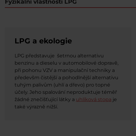
Fyzikální vlastnosti LPG
LPG a ekologie
LPG představuje šetrnou alternativu
benzinu a dieselu v automobilové dopravě,
při pohonu VZV a manipulační techniky a
předevšm čistější a pohodlnější alternativu
tuhým palivům (uhlí a dřevo) pro topné
účely. Jeho spalování neproduktuje téměř
žádné znečišťující látky a
uhlíková stopa
je
také výrazně nižší.