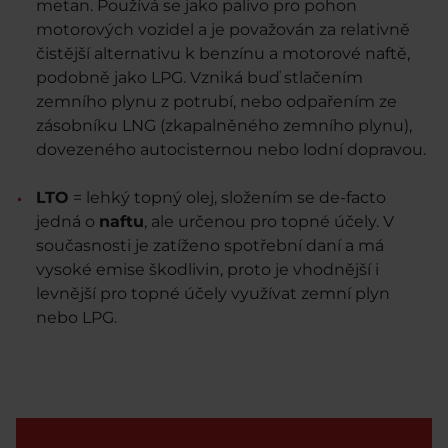
metan. Používá se jako palivo pro pohon
motorových vozidel a je považován za relativně
čistější alternativu k benzínu a motorové naftě,
podobně jako LPG. Vzniká buď stlačením
zemního plynu z potrubí, nebo odpařením ze
zásobníku LNG (zkapalněného zemního plynu),
dovezeného autocisternou nebo lodní dopravou.
LTO
= lehký topný olej, složením se de-facto
jedná o
naftu
, ale určenou pro topné účely. V
současnosti je zatíženo spotřební daní a má
vysoké emise škodlivin, proto je vhodnější i
levnější pro topné účely využívat zemní plyn
nebo LPG.