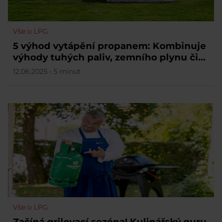
Vše o LPG
5 výhod vytápění propanem: Kombinuje
výhody tuhých paliv, zemního plynu či
elektřiny
12.06.2025 • 5 minut
Vše o LPG
Začíná grilovací sezóna! Kulinářský guru