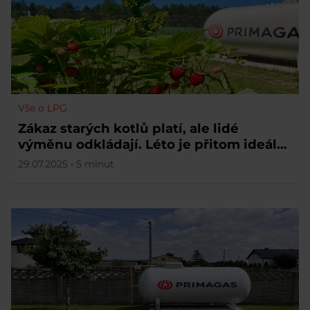
Vše o LPG
Zákaz starých kotlů platí, ale lidé
výměnu odkládají. Léto je přitom ideální
čas
29.07.2025 • 5 minut