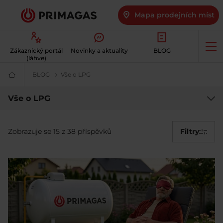
Mapa prodejních míst
Op
Zákaznický portál
Novinky a aktuality
BLOG
me
(láhve)
BLOG
PRIMA BLOG – novinky ze světa LPG na jednom místě
Vše o LPG
Vše o LPG | PRIMAGAS
Váš
dodavatel
plynu
Vše
Vše o LPG
|
Šetrné
o
a
dostupné
Zobrazuje se 15 z 38 příspěvků
Filtry
LPG
LPG
|
PRIMAGAS