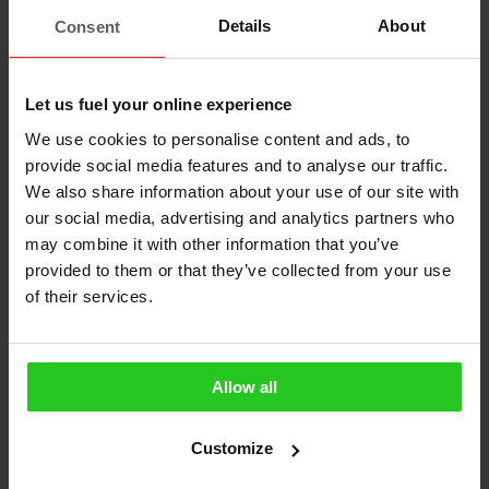
Details
About
Consent
Let us fuel your online experience
We use cookies to personalise content and ads, to
provide social media features and to analyse our traffic.
We also share information about your use of our site with
our social media, advertising and analytics partners who
may combine it with other information that you’ve
Vše o LPG
provided to them or that they’ve collected from your use
Je tepelné čerpadlo opravdu
of their services.
ekologičtější než plynový kotel?
14.01.2025 • 5 minut
Allow all
Customize