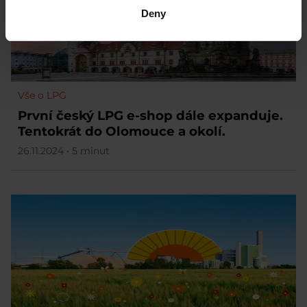
Deny
Vše o LPG
První český LPG e-shop dále expanduje.
Tentokrát do Olomouce a okolí.
26.11.2024 • 5 minut