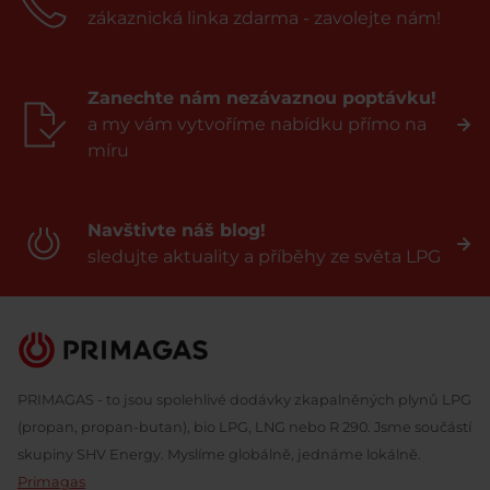
zákaznická linka zdarma - zavolejte nám!
Zanechte nám nezávaznou poptávku!
a my vám vytvoříme nabídku přímo na
míru
Navštivte náš blog!
sledujte aktuality a příběhy ze světa LPG
PRIMAGAS - to jsou spolehlivé dodávky zkapalněných plynů LPG
(propan, propan-butan), bio LPG, LNG nebo R 290. Jsme součástí
skupiny SHV Energy. Myslíme globálně, jednáme lokálně.
Primagas