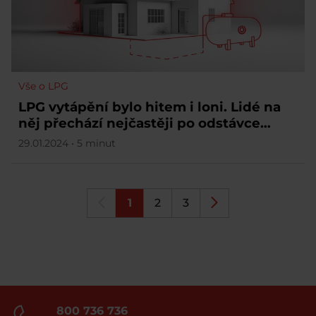
Vše o LPG
LPG vytápění bylo hitem i loni. Lidé na
něj přechází nejčastěji po odstávce
kotle na uhlí.
29.01.2024 • 5 minut
1
2
3
800 736 736