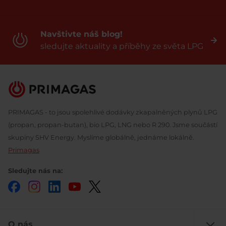
Navštivte náš blog!
sledujte aktuality a příběhy ze světa LPG
PRIMAGAS - to jsou spolehlivé dodávky zkapalněných plynů LPG
(propan, propan-butan), bio LPG, LNG nebo R 290. Jsme součástí
skupiny SHV Energy. Myslíme globálně, jednáme lokálně.
Primagas
Sledujte nás na:
Facebook
Instagram
LinkedIn
YouTube
Twitter
O nás