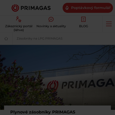
Poptávkový formulář
Op
Zákaznický portál
Novinky a aktuality
BLOG
me
(láhve)
Zásobníky na LPG PRIMAGAS
Plynové zásobníky na propan a je
Váš
dodavatel
plynu
|
Šetrné
a
dostupné
LPG
|
PRIMAGAS
Plynové zásobníky PRIMAGAS