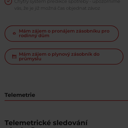
Chytrý systém predikce spotřeby - upozorníme
vás, že je již možná čas objednat závoz
Mám zájem o pronájem zásobníku pro
rodinný dům
Mám zájem o plynový zásobník do
průmyslu
Telemetrie
Telemetrické sledování