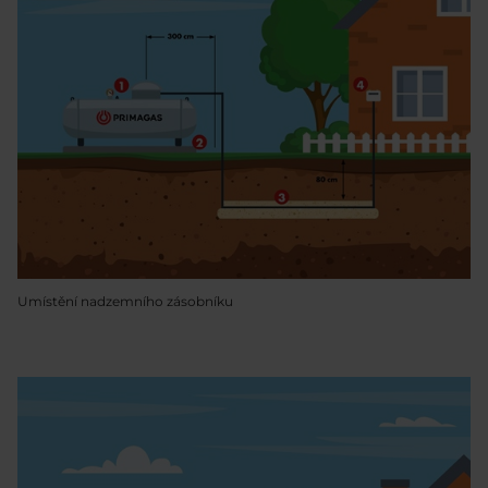
Umístění nadzemního zásobníku