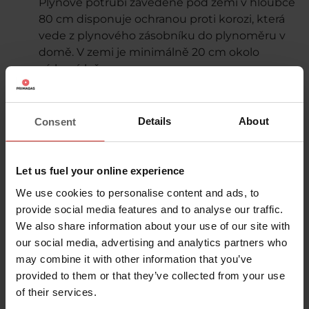
Plynové potrubí zavedené pod zemí v hloubce
80 cm disponuje ochranou proti korozi, která
vede z plynového zásobníku do plynoměru v
domě. V zemi je minimálně 20 cm okolo
pískové lože.
Plynoměr
Obchodní měřidlo, které měří množství
Details
About
Consent
spotřebovaného plynu. Může být umístěn
uvnitř domu, ve skříňce u domu nebo přímo u
zásobníku. Nabízíme možnost platit zálohově
Let us fuel your online experience
v rámci produktu PRIMATECH. Za plyn tak
We use cookies to personalise content and ads, to
platíte v pravidelných měsíčních platbách a dle
provide social media features and to analyse our traffic.
skutečné spotřeby vám pak buď bude vrácen
We also share information about your use of our site with
přeplatek, nebo budete požádáni o úhradu
our social media, advertising and analytics partners who
nedoplatku.
may combine it with other information that you’ve
provided to them or that they’ve collected from your use
Katodická ochrana zásobníku
of their services.
Chrání zásobník proti korozi a prodlužuje jeho