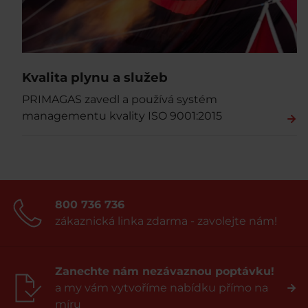
Kvalita plynu a služeb
PRIMAGAS zavedl a používá systém
managementu kvality ISO 9001:2015
800 736 736
zákaznická linka zdarma - zavolejte nám!
Zanechte nám nezávaznou poptávku!
a my vám vytvoříme nabídku přímo na
míru