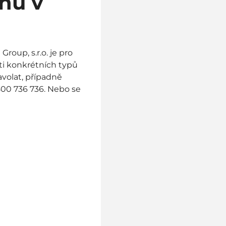
ynu v
roup, s.r.o. je pro
sti konkrétních typů
volat, případně
00 736 736. Nebo se