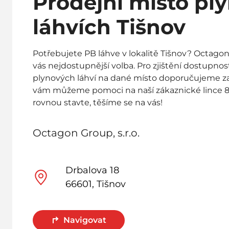
Prodejní místo pl
láhvích Tišnov
Potřebujete PB láhve v lokalitě Tišnov? Octagon G
vás nejdostupnější volba. Pro zjištění dostupno
plynových láhví na dané místo doporučujeme za
vám můžeme pomoci na naší zákaznické lince 8
rovnou stavte, těšíme se na vás!
Octagon Group, s.r.o.
Drbalova 18
66601, Tišnov
Navigovat