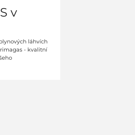
S v
plynových láhvích
Primagas - kvalitní
ašeho