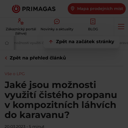
Mapa prodejních míst
Op
Zákaznický portál
Novinky a aktuality
BLOG
me
(láhve)
Zpět na začátek stránky
vinky ze světa LPG na jednom místě | PRIMAGAS
e o LPG | PRIMAGAS
ké jsou možnosti využití čistého propanu v kompozitních lahvích do kara
Váš
dodavatel
plynu
Zpět na přehled článků
|
Šetrné
a
dostupné
Vše o LPG
LPG
|
Jaké jsou možnosti
PRIMAGAS
využití čistého propanu
v kompozitních láhvích
do karavanu?
20.03.2023
•
5 minut