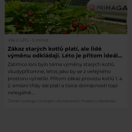
Vše o LPG
• 5 minut
Zákaz starých kotlů platí, ale lidé
výměnu odkládají. Léto je přitom ideální
čas
Zatímco loni bylo téma výměny starých kotlů
všudypřítomné, letos jako by se z veřejného
prostoru vytratilo. Přitom zákaz provozu kotlů 1. a
2. emisní třídy dál platí a tisíce domácností topí
nelegálně.…
Článek na blogu
|
Energie v domácnosti
|
Propan v zásobníku