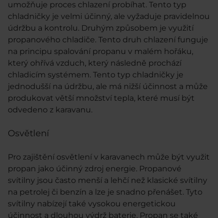
umožňuje proces chlazení probíhat. Tento typ
chladničky je velmi účinný, ale vyžaduje pravidelnou
údržbu a kontrolu. Druhým způsobem je využití
propanového chladiče. Tento druh chlazení funguje
na principu spalování propanu v malém hořáku,
který ohřívá vzduch, který následně prochází
chladicím systémem. Tento typ chladničky je
jednodušší na údržbu, ale má nižší účinnost a může
produkovat větší množství tepla, které musí být
odvedeno z karavanu.
Osvětlení
Pro zajištění osvětlení v karavanech může být využit
propan jako účinný zdroj energie. Propanové
svítilny jsou často menší a lehčí než klasické svítilny
na petrolej či benzín a lze je snadno přenášet. Tyto
svítilny nabízejí také vysokou energetickou
účinnost a dlouhou výdrž baterie. Propan se také