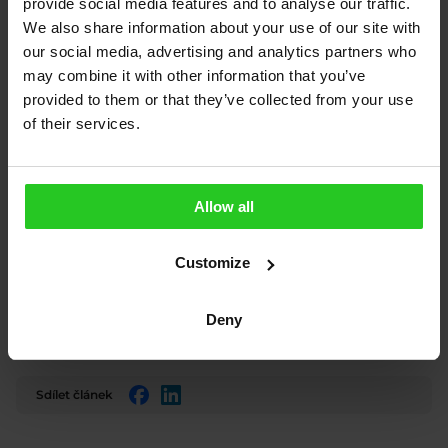
provide social media features and to analyse our traffic.
We also share information about your use of our site with
Čistý propan je velmi užitečný pro karavany a
our social media, advertising and analytics partners who
poskytuje spolehlivý a energeticky účinný zdroj
may combine it with other information that you’ve
tepla, vaření, chlazení a osvětlení.
provided to them or that they’ve collected from your use
of their services.
Primagas nabízí možnost pronájmu
kompozitních
láhví
za symbolickou cenu 2 Kč/den. Tyto láhve
zůstávají v našem vlastnictví a pravidelně je
Allow all
opravujeme, podrobuje je tlakovým zkouškám a
revizím. Po sjednání nájemní smlouvy vám láhev s
Customize
první náplní doručíme na adresu, kterou si zvolíte.
Výměna prázdných láhví za plné probíhá u
vybraných prodejců, jejichž
mapu najdete zde
.
Deny
Sdílet článek
Facebook
LinkedIn