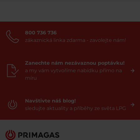
800 736 736
zákaznická linka zdarma - zavolejte nám!
Zanechte nám nezávaznou poptávku!
a my vám vytvoříme nabídku přímo na
míru
Navštivte náš blog!
sledujte aktuality a příběhy ze světa LPG