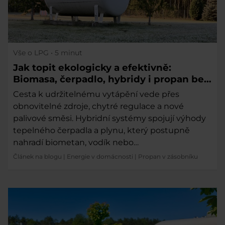
Vše o LPG
• 5 minut
Jak topit ekologicky a efektivně:
Biomasa, čerpadlo, hybridy i propan bez
přípojky
Cesta k udržitelnému vytápění vede přes
obnovitelné zdroje, chytré regulace a nové
palivové směsi. Hybridní systémy spojují výhody
tepelného čerpadla a plynu, který postupně
nahradí biometan, vodík nebo…
Článek na blogu
|
Energie v domácnosti
|
Propan v zásobníku