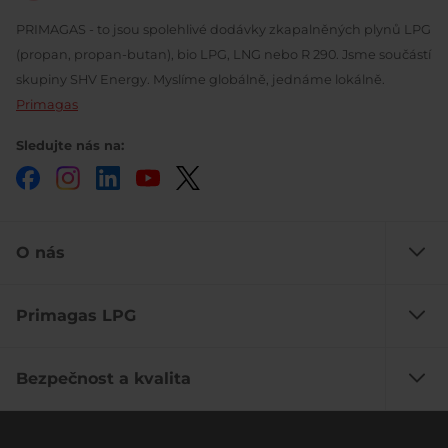
PRIMAGAS - to jsou spolehlivé dodávky zkapalněných plynů LPG
(propan, propan-butan), bio LPG, LNG nebo R 290. Jsme součástí
skupiny SHV Energy. Myslíme globálně, jednáme lokálně.
Primagas
Sledujte nás na:
Facebook
Instagram
LinkedIn
YouTube
Twitter
O nás
Primagas LPG
Bezpečnost a kvalita