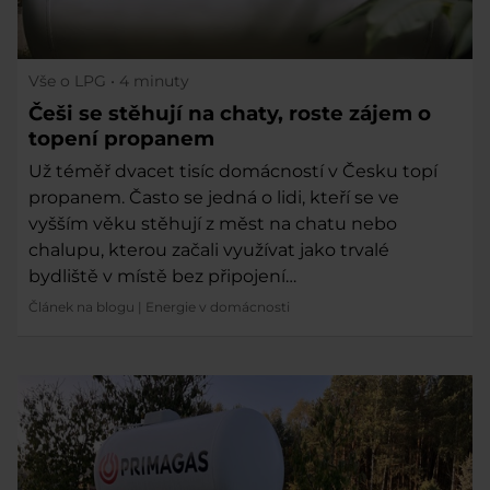
Vše o LPG
• 4 minuty
Češi se stěhují na chaty, roste zájem o
topení propanem
Už téměř dvacet tisíc domácností v Česku topí
propanem. Často se jedná o lidi, kteří se ve
vyšším věku stěhují z měst na chatu nebo
chalupu, kterou začali využívat jako trvalé
bydliště v místě bez připojení…
Článek na blogu
|
Energie v domácnosti