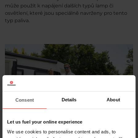
může použít k napájení dalších typů lamp či
osvětlení, které jsou speciálně navrženy pro tento
typ paliva.
Details
About
Consent
Let us fuel your online experience
We use cookies to personalise content and ads, to
Plynová láhev pro karavanisty