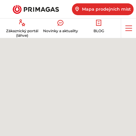
Mapa prodejních míst
Op
Zákaznický portál
Novinky a aktuality
BLOG
me
(láhve)