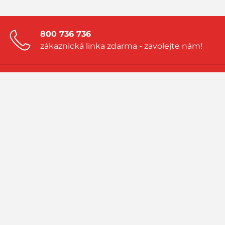
800 736 736
zákaznická linka zdarma - zavolejte nám!
Zanechte nám nezávaznou poptávku!
a my vám vytvoříme nabídku přímo na
míru
Navštivte náš blog!
sledujte aktuality a příběhy ze světa LPG
PRIMAGAS - to jsou spolehlivé dodávky zkapalněných plynů LPG