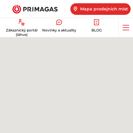
Mapa prodejních míst
Op
Zákaznický portál
Novinky a aktuality
BLOG
me
(láhve)