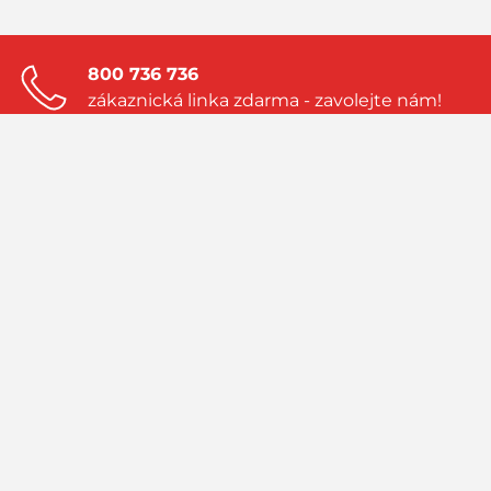
800 736 736
zákaznická linka zdarma - zavolejte nám!
Zanechte nám nezávaznou poptávku!
a my vám vytvoříme nabídku přímo na
míru
Navštivte náš blog!
sledujte aktuality a příběhy ze světa LPG
PRIMAGAS - to jsou spolehlivé dodávky zkapalněných plynů LPG