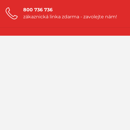
800 736 736
zákaznická linka zdarma - zavolejte nám!
Zanechte nám nezávaznou poptávku!
a my vám vytvoříme nabídku přímo na
míru
Navštivte náš blog!
sledujte aktuality a příběhy ze světa LPG
PRIMAGAS - to jsou spolehlivé dodávky zkapalněných plynů LPG
(propan, propan-butan), bio LPG, LNG nebo R 290. Jsme součástí