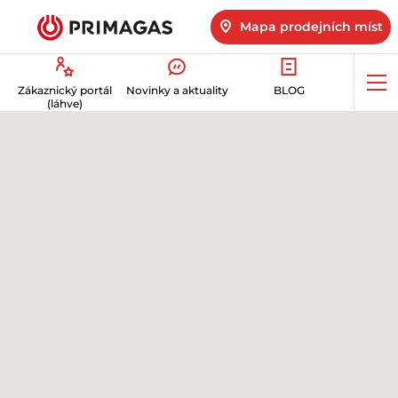
Mapa prodejních míst
Op
Zákaznický portál
Novinky a aktuality
BLOG
me
(láhve)