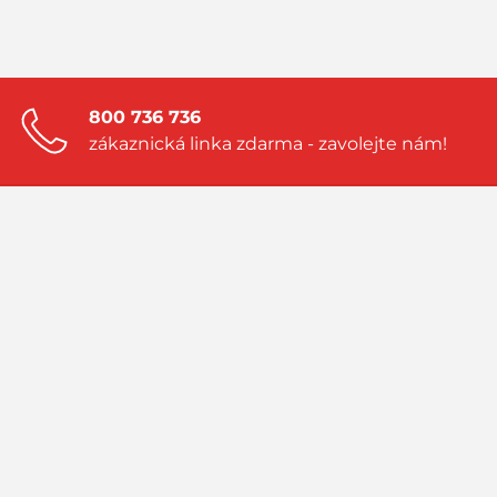
800 736 736
zákaznická linka zdarma - zavolejte nám!
Zanechte nám nezávaznou poptávku!
a my vám vytvoříme nabídku přímo na
míru
Navštivte náš blog!
sledujte aktuality a příběhy ze světa LPG