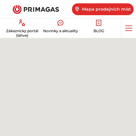
Mapa prodejních míst
Op
Zákaznický portál
Novinky a aktuality
BLOG
me
(láhve)