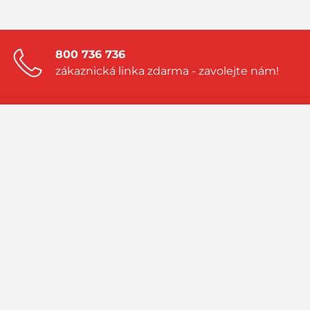
800 736 736
zákaznická linka zdarma - zavolejte nám!
Zanechte nám nezávaznou poptávku!
a my vám vytvoříme nabídku přímo na
míru
Navštivte náš blog!
sledujte aktuality a příběhy ze světa LPG