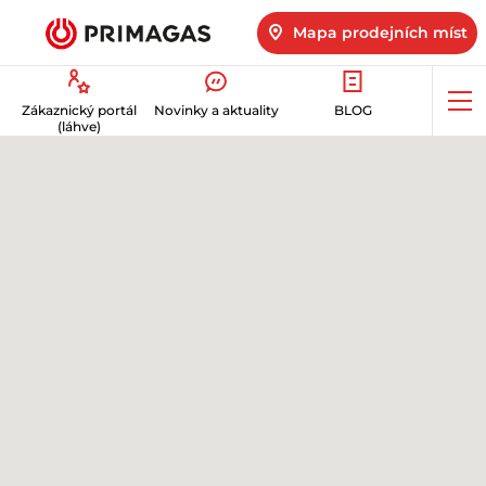
Mapa prodejních míst
Op
Zákaznický portál
Novinky a aktuality
BLOG
me
(láhve)