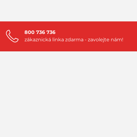
800 736 736
zákaznická linka zdarma - zavolejte nám!
Zanechte nám nezávaznou poptávku!
a my vám vytvoříme nabídku přímo na
míru
Navštivte náš blog!
sledujte aktuality a příběhy ze světa LPG