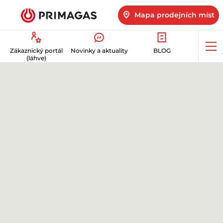
Mapa prodejních míst
Op
Zákaznický portál
Novinky a aktuality
BLOG
me
(láhve)