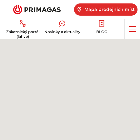
Mapa prodejních míst
Op
Zákaznický portál
Novinky a aktuality
BLOG
me
(láhve)