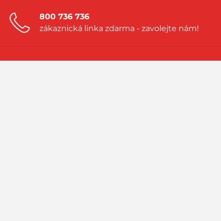
800 736 736
zákaznická linka zdarma - zavolejte nám!
Zanechte nám nezávaznou poptávku!
a my vám vytvoříme nabídku přímo na
míru
Navštivte náš blog!
sledujte aktuality a příběhy ze světa LPG
PRIMAGAS - to jsou spolehlivé dodávky zkapalněných plynů LPG
(propan, propan-butan), bio LPG, LNG nebo R 290. Jsme součástí