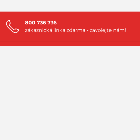
800 736 736
zákaznická linka zdarma - zavolejte nám!
Zanechte nám nezávaznou poptávku!
a my vám vytvoříme nabídku přímo na
míru
Navštivte náš blog!
sledujte aktuality a příběhy ze světa LPG
PRIMAGAS - to jsou spolehlivé dodávky zkapalněných plynů LPG