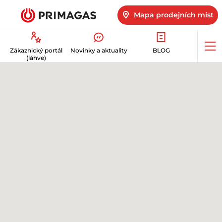
Mapa prodejních míst
Op
Zákaznický portál
Novinky a aktuality
BLOG
me
(láhve)