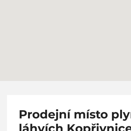
Prodejní místo pl
láhvích Kopřivnic