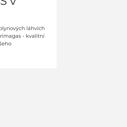
S v
plynových láhvích
Primagas - kvalitní
ašeho