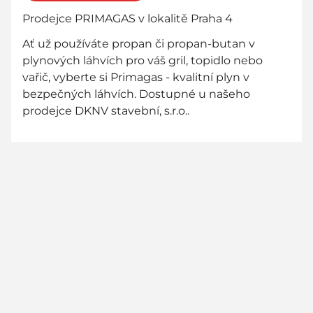
Prodejce PRIMAGAS v lokalitě Praha 4
Ať už používáte propan či propan-butan v
plynových láhvích pro váš gril, topidlo nebo
vařič, vyberte si Primagas - kvalitní plyn v
bezpečných láhvích. Dostupné u našeho
prodejce DKNV stavební, s.r.o..
800 736 736
zákaznická linka zdarma - zavolejte nám!