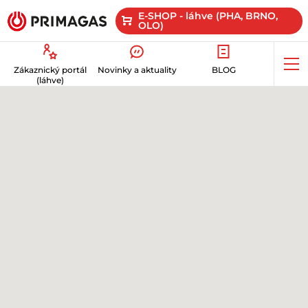
E-SHOP - láhve (PHA, BRNO,
OLO)
Op
Zákaznický portál
Novinky a aktuality
BLOG
me
(láhve)