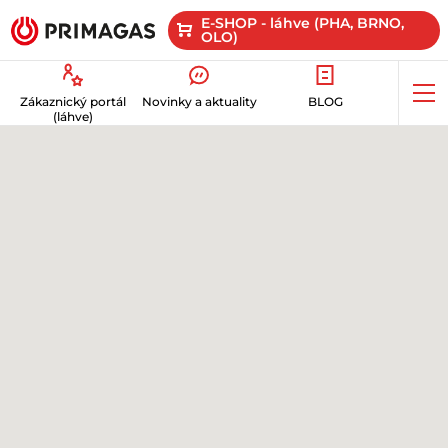
E-SHOP - láhve (PHA, BRNO,
OLO)
Op
Zákaznický portál
Novinky a aktuality
BLOG
me
(láhve)