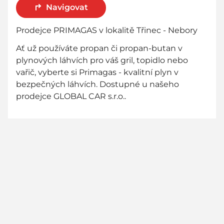
Navigovat
Prodejce PRIMAGAS v lokalitě Třinec - Nebory
Ať už používáte propan či propan-butan v
plynových láhvích pro váš gril, topidlo nebo
vařič, vyberte si Primagas - kvalitní plyn v
bezpečných láhvích. Dostupné u našeho
prodejce GLOBAL CAR s.r.o..
800 736 736