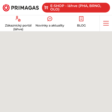
E-SHOP - láhve (PHA, BRNO,
OLO)
Op
Zákaznický portál
Novinky a aktuality
BLOG
me
(láhve)