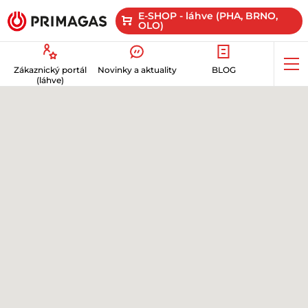
E-SHOP - láhve (PHA, BRNO,
OLO)
Op
Zákaznický portál
Novinky a aktuality
BLOG
me
(láhve)