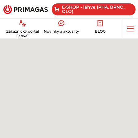
E-SHOP - láhve (PHA, BRNO,
OLO)
Op
Zákaznický portál
Novinky a aktuality
BLOG
me
(láhve)