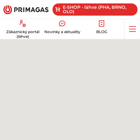
E-SHOP - láhve (PHA, BRNO,
OLO)
Op
Zákaznický portál
Novinky a aktuality
BLOG
me
(láhve)