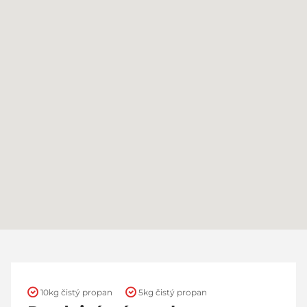
10kg čistý propan
5kg čistý propan