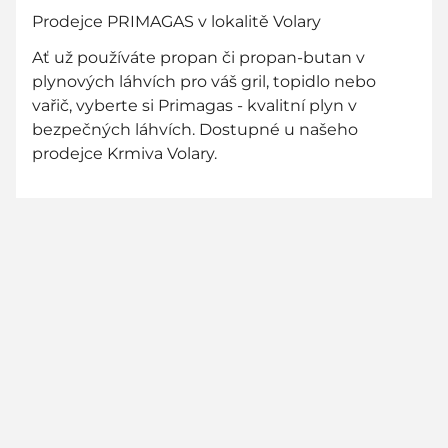
Prodejce PRIMAGAS v lokalitě Volary
Ať už používáte propan či propan-butan v
plynových láhvích pro váš gril, topidlo nebo
vařič, vyberte si Primagas - kvalitní plyn v
bezpečných láhvích. Dostupné u našeho
prodejce Krmiva Volary.
800 736 736
zákaznická linka zdarma - zavolejte nám!