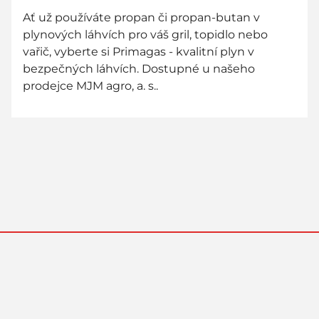
Ať už používáte propan či propan-butan v
plynových láhvích pro váš gril, topidlo nebo
vařič, vyberte si Primagas - kvalitní plyn v
bezpečných láhvích. Dostupné u našeho
prodejce MJM agro, a. s..
800 736 736
zákaznická linka zdarma - zavolejte nám!