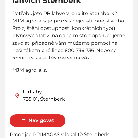
láhvích Šternberk
Potřebujete PB láhve v lokalitě Šternberk?
MJM agro, a. s. je pro vás nejdostupnější volba.
Pro zjištění dostupnosti konkrétních typů
plynových láhví na dané místo doporučujeme
zavolat, případně vám můžeme pomoci na
naší zákaznické lince 800 736 736. Nebo se
rovnou stavte, těšíme se na vás!
MJM agro, a. s.
U dráhy 1
785 01, Šternberk
Navigovat
Prodejce PRIMAGAS v lokalitě Šternberk