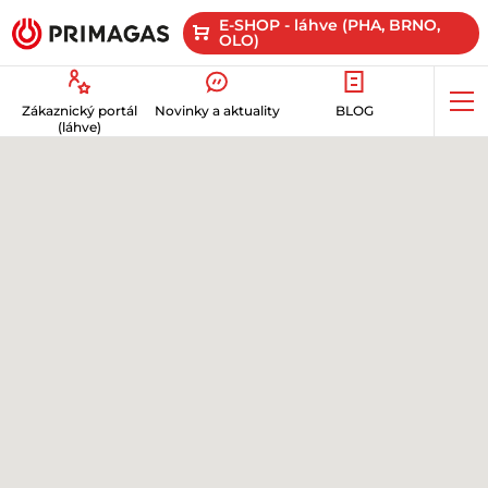
E-SHOP - láhve (PHA, BRNO,
OLO)
Op
Zákaznický portál
Novinky a aktuality
BLOG
me
(láhve)