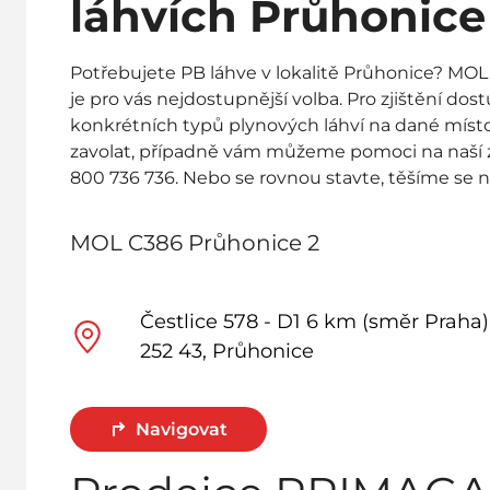
láhvích Průhonice
Potřebujete PB láhve v lokalitě Průhonice? MO
je pro vás nejdostupnější volba. Pro zjištění dos
konkrétních typů plynových láhví na dané mís
zavolat, případně vám můžeme pomoci na naší z
800 736 736. Nebo se rovnou stavte, těšíme se n
MOL C386 Průhonice 2
Čestlice 578 - D1 6 km (směr Praha)
252 43, Průhonice
Navigovat