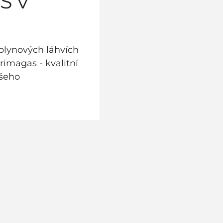
S v
plynových láhvích
Primagas - kvalitní
ašeho