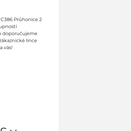
L C386 Průhonice 2
tupnosti
to doporučujeme
ákaznické lince
a vás!