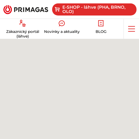
E-SHOP - láhve (PHA, BRNO,
OLO)
Op
Zákaznický portál
Novinky a aktuality
BLOG
me
(láhve)