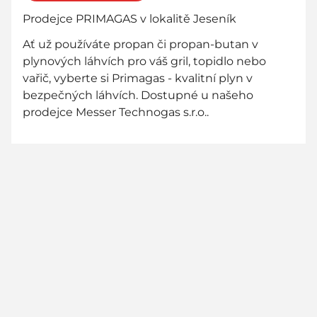
Prodejce PRIMAGAS v lokalitě Jeseník
Ať už používáte propan či propan-butan v
plynových láhvích pro váš gril, topidlo nebo
vařič, vyberte si Primagas - kvalitní plyn v
bezpečných láhvích. Dostupné u našeho
prodejce Messer Technogas s.r.o..
800 736 736
zákaznická linka zdarma - zavolejte nám!