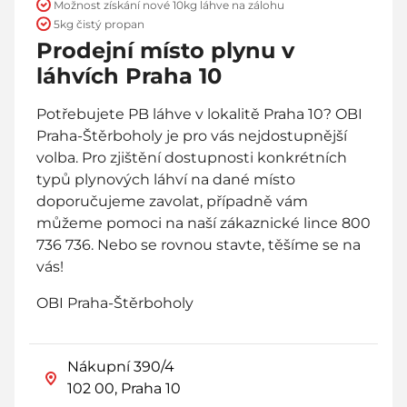
Možnost získání nové 10kg láhve na zálohu
5kg čistý propan
Prodejní místo plynu v
láhvích Praha 10
Potřebujete PB láhve v lokalitě Praha 10? OBI
Praha-Štěrboholy je pro vás nejdostupnější
volba. Pro zjištění dostupnosti konkrétních
typů plynových láhví na dané místo
doporučujeme zavolat, případně vám
můžeme pomoci na naší zákaznické lince 800
736 736. Nebo se rovnou stavte, těšíme se na
vás!
OBI Praha-Štěrboholy
Nákupní 390/4
102 00, Praha 10