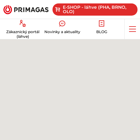
E-SHOP - láhve (PHA, BRNO,
OLO)
Op
Zákaznický portál
Novinky a aktuality
BLOG
me
(láhve)