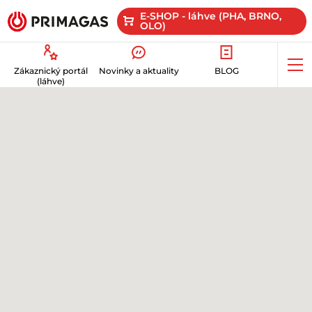
E-SHOP - láhve (PHA, BRNO,
OLO)
Op
Zákaznický portál
Novinky a aktuality
BLOG
me
(láhve)