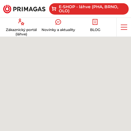
E-SHOP - láhve (PHA, BRNO,
OLO)
Op
Zákaznický portál
Novinky a aktuality
BLOG
me
(láhve)