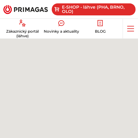
E-SHOP - láhve (PHA, BRNO,
OLO)
Op
Zákaznický portál
Novinky a aktuality
BLOG
me
(láhve)