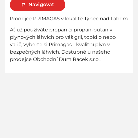
Navigovat
Prodejce PRIMAGAS v lokalitě Týnec nad Labem
Ať už používáte propan či propan-butan v
plynových láhvích pro váš gril, topidlo nebo
vařič, vyberte si Primagas - kvalitní plyn v
bezpečných láhvích. Dostupné u našeho
prodejce Obchodní Dům Racek s.r.o..
800 736 736