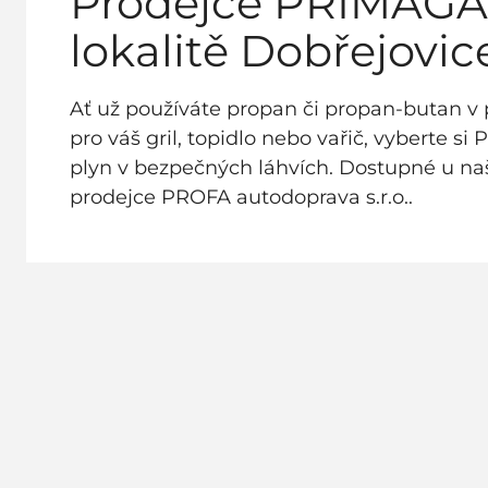
Prodejce PRIMAGA
lokalitě Dobřejovic
Ať už používáte propan či propan-butan v 
pro váš gril, topidlo nebo vařič, vyberte si 
plyn v bezpečných láhvích. Dostupné u n
prodejce PROFA autodoprava s.r.o..