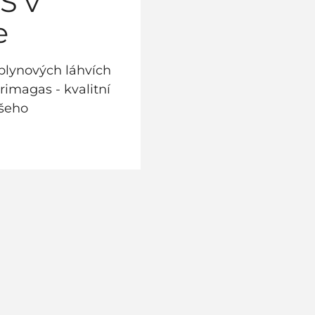
S v
e
plynových láhvích
Primagas - kvalitní
ašeho