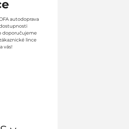
ce
PROFA autodoprava
í dostupnosti
to doporučujeme
ákaznické lince
a vás!