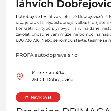
láhvích Dobřejovi
Potřebujete PB láhve v lokalitě Dobřejovice? 
s.r.o. je pro vás nejdostupnější volba. Pro zjištěn
konkrétních typů plynových láhví na dané mís
zavolat, případně vám můžeme pomoci na naší z
800 736 736. Nebo se rovnou stavte, těšíme se n
PROFA autodoprava s.r.o.
K Herinku 494
251 01, Dobřejovice
Navigovat