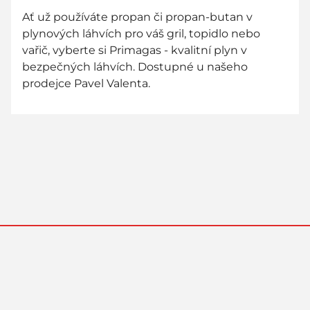
Ať už používáte propan či propan-butan v
plynových láhvích pro váš gril, topidlo nebo
vařič, vyberte si Primagas - kvalitní plyn v
bezpečných láhvích. Dostupné u našeho
prodejce Pavel Valenta.
800 736 736
zákaznická linka zdarma - zavolejte nám!