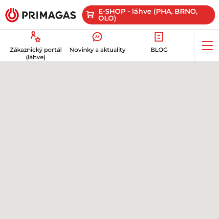
E-SHOP - láhve (PHA, BRNO,
OLO)
Op
Zákaznický portál
Novinky a aktuality
BLOG
me
(láhve)