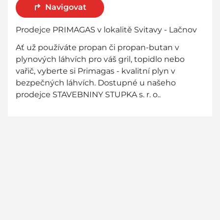
Navigovat
Prodejce PRIMAGAS v lokalitě Svitavy - Lačnov
Ať už používáte propan či propan-butan v
plynových láhvích pro váš gril, topidlo nebo
vařič, vyberte si Primagas - kvalitní plyn v
bezpečných láhvích. Dostupné u našeho
prodejce STAVEBNINY STUPKA s. r. o..
800 736 736