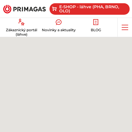
E-SHOP - láhve (PHA, BRNO,
OLO)
Op
Zákaznický portál
Novinky a aktuality
BLOG
me
(láhve)