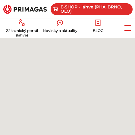
E-SHOP - láhve (PHA, BRNO,
OLO)
Op
Zákaznický portál
Novinky a aktuality
BLOG
me
(láhve)