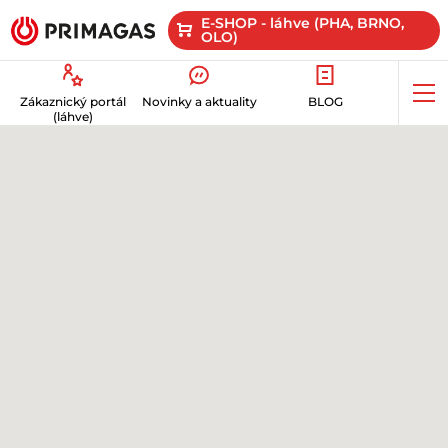
E-SHOP - láhve (PHA, BRNO,
OLO)
Op
Zákaznický portál
Novinky a aktuality
BLOG
me
(láhve)