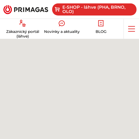
E-SHOP - láhve (PHA, BRNO,
OLO)
Op
Zákaznický portál
Novinky a aktuality
BLOG
me
(láhve)