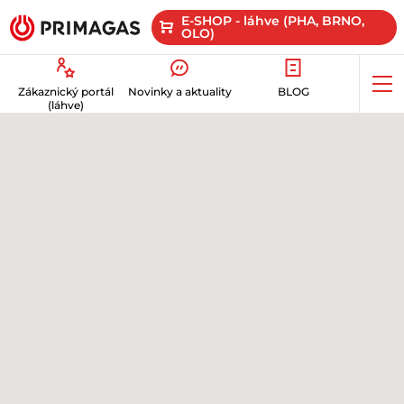
E-SHOP - láhve (PHA, BRNO,
OLO)
Op
Zákaznický portál
Novinky a aktuality
BLOG
me
(láhve)