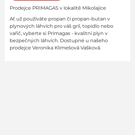
Prodejce PRIMAGAS v lokalitě Mikolajice
Ať už používáte propan či propan-butan v
plynových láhvích pro váš gril, topidlo nebo
vařič, vyberte si Primagas - kvalitní plyn v
bezpečných láhvích. Dostupné u našeho
prodejce Veronika Klimešová Vašková.
800 736 736
zákaznická linka zdarma - zavolejte nám!