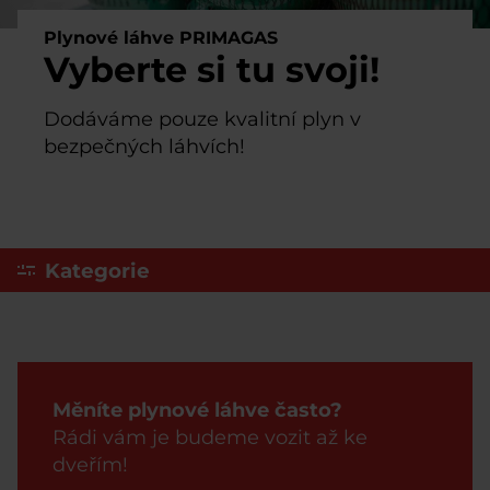
Plynové láhve PRIMAGAS
Vyberte si tu svoji!
Dodáváme pouze kvalitní plyn v
bezpečných láhvích!
Kategorie
Měníte plynové láhve často?
Rádi vám je budeme vozit až ke
dveřím!