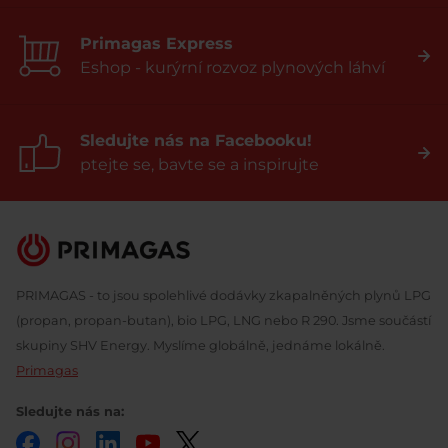
Primagas Express
Eshop - kurýrní rozvoz plynových láhví
Sledujte nás na Facebooku!
ptejte se, bavte se a inspirujte
PRIMAGAS - to jsou spolehlivé dodávky zkapalněných plynů LPG
(propan, propan-butan), bio LPG, LNG nebo R 290. Jsme součástí
skupiny SHV Energy. Myslíme globálně, jednáme lokálně.
Primagas
Sledujte nás na:
Facebook
Instagram
LinkedIn
YouTube
Twitter