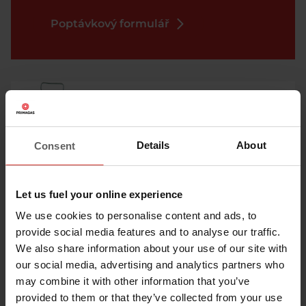
Poptávkový formulář
2kg ocelová láhev
Propan Butan (topný)
Obal se kupuje
Details
About
Consent
Grill Gas
Let us fuel your online experience
5kg ocelová láhev ČP
We use cookies to personalise content and ads, to
Čistý Propan (topný)
provide social media features and to analyse our traffic.
Obal se kupuje
We also share information about your use of our site with
our social media, advertising and analytics partners who
may combine it with other information that you’ve
Čistý Propan
provided to them or that they’ve collected from your use