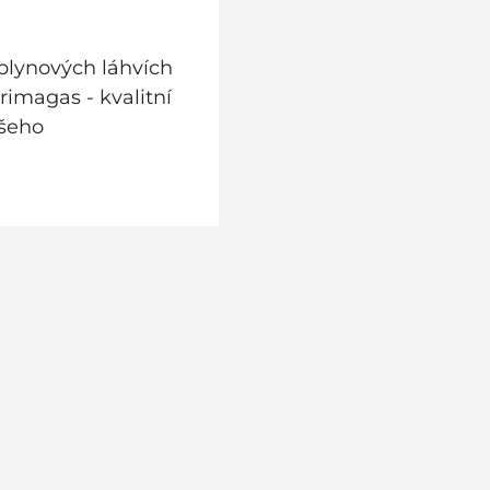
plynových láhvích
Primagas - kvalitní
ašeho