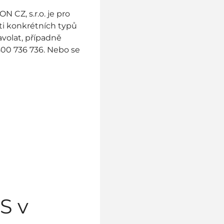
N CZ, s.r.o. je pro
sti konkrétních typů
volat, případně
00 736 736. Nebo se
S v