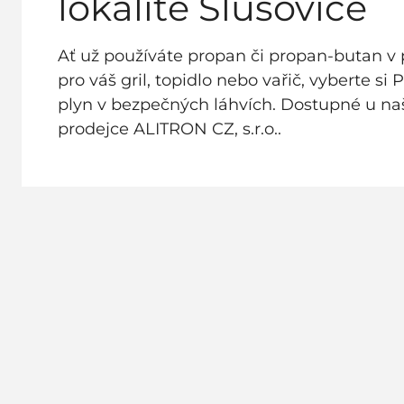
lokalitě Slušovice
Ať už používáte propan či propan-butan v 
pro váš gril, topidlo nebo vařič, vyberte si 
plyn v bezpečných láhvích. Dostupné u n
prodejce ALITRON CZ, s.r.o..