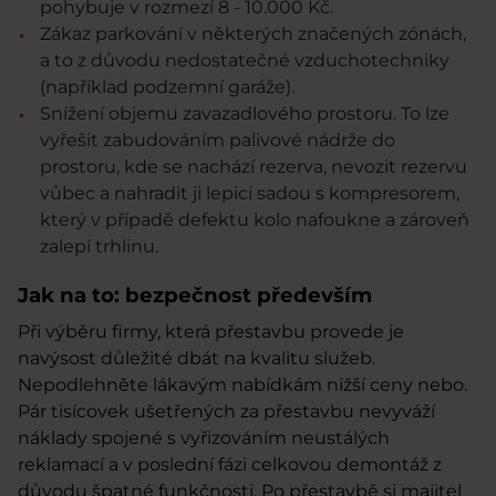
pohybuje v rozmezí 8 - 10.000 Kč.
Zákaz parkování
v některých značených zónách,
a to z důvodu nedostatečné vzduchotechniky
(například podzemní garáže).
Snížení objemu zavazadlového prostoru
. To lze
vyřešit zabudováním palivové nádrže do
prostoru, kde se nachází rezerva, nevozit rezervu
vůbec a nahradit ji lepicí sadou s kompresorem,
který v případě defektu kolo nafoukne a zároveň
zalepí trhlinu.
Jak na to: bezpečnost především
Při výběru firmy, která přestavbu provede je
navýsost důležité
dbát na kvalitu služeb
.
Nepodlehněte lákavým nabídkám nižší ceny nebo.
Pár tisícovek ušetřených za přestavbu nevyváží
náklady spojené s vyřizováním neustálých
reklamací a v poslední fázi celkovou demontáž z
důvodu špatné funkčnosti. Po přestavbě si majitel