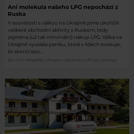
Ani molekula našeho LPG nepochází z
Ruska
V souvislosti s válkou na Ukrajině jsme ukončili
veškeré obchodní aktivity s Ruskem, tedy
zejména (už tak minimální) nákup LPG. Válka na
Ukrajině vyvolala paniku, která v lidech evokuje,
že skončí bez…
Bio LPG
|
Infografiky
|
Propan v zásobníku
|
LPG pro průmysl