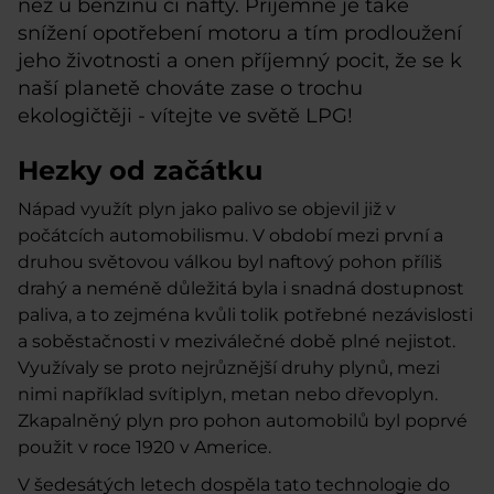
než u benzinu či nafty. Příjemné je také
snížení opotřebení motoru a tím prodloužení
jeho životnosti a onen příjemný pocit, že se k
naší planetě chováte zase o trochu
ekologičtěji - vítejte ve světě LPG!
Hezky od začátku
Nápad využít plyn jako palivo se objevil
již v
počátcích automobilismu
. V období mezi první a
druhou světovou válkou byl naftový pohon příliš
drahý a neméně důležitá byla i snadná dostupnost
paliva, a to zejména kvůli tolik potřebné nezávislosti
a soběstačnosti v meziválečné době plné nejistot.
Využívaly se proto nejrůznější druhy plynů, mezi
nimi například svítiplyn, metan nebo dřevoplyn.
Zkapalněný plyn pro pohon automobilů byl
poprvé
použit v roce 1920
v Americe.
V šedesátých letech dospěla tato technologie do