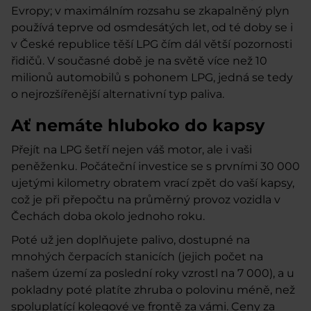
Evropy; v maximálním rozsahu se zkapalněný plyn
používá teprve od osmdesátých let, od té doby se i
v České republice těší LPG čím dál větší pozornosti
řidičů. V současné době je na světě více než 10
milionů automobilů s pohonem LPG, jedná se tedy
o nejrozšířenější alternativní typ paliva.
Ať nemáte hluboko do kapsy
Přejít na LPG šetří nejen váš motor, ale i vaši
peněženku.
Počáteční investice
se s prvními 30 000
ujetými kilometry obratem vrací zpět do vaší kapsy,
což je při přepočtu na průměrný provoz vozidla v
Čechách doba
okolo jednoho roku
.
Poté už jen doplňujete palivo, dostupné na
mnohých čerpacích stanicích (jejich počet na
našem území za poslední roky vzrostl na 7 000), a u
pokladny poté platíte zhruba o polovinu méně, než
spoluplatící kolegové ve frontě za vámi.
Ceny za