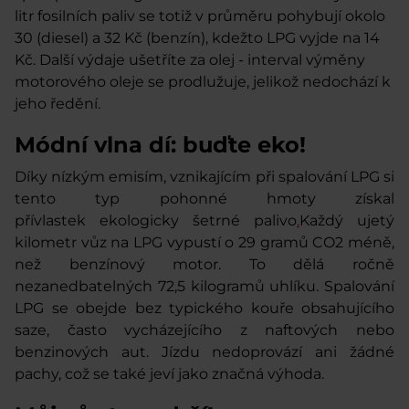
litr
fosilních paliv se totiž v průměru pohybují okolo
30 (diesel) a 32 Kč (benzín), kdežto LPG vyjde na 14
Kč.
Další výdaje ušetříte za olej
- interval výměny
motorového oleje se prodlužuje, jelikož nedochází k
jeho ředění.
Módní vlna dí: buďte eko!
Díky nízkým emisím, vznikajícím při spalování LPG si
tento typ pohonné hmoty získal
přívlastek ekologicky šetrné palivo
.
Každý ujetý
kilometr vůz na LPG vypustí o 29 gramů CO
2
méně,
než benzínový motor. To dělá ročně
nezanedbatelných 72,5 kilogramů uhlíku. Spalování
LPG se obejde bez typického kouře obsahujícího
saze, často vycházejícího z naftových nebo
benzinových aut. Jízdu nedoprovází ani žádné
pachy, což se také jeví jako značná výhoda.