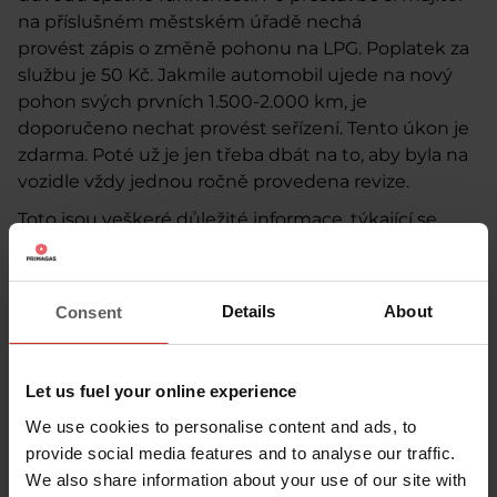
na příslušném městském úřadě nechá
provést
zápis o změně pohonu na LPG
. Poplatek za
službu je 50 Kč. Jakmile automobil ujede na nový
pohon svých prvních 1.500-2.000 km, je
doporučeno
nechat provést seřízení
. Tento úkon je
zdarma. Poté už je jen třeba dbát na to, aby byla na
vozidle vždy jednou ročně provedena revize.
Toto jsou veškeré důležité informace, týkající se
Liquified Petroleum Gas, nebo-li zkapalněného
ropného plynu. Přesvědčily vás tyto řádky ke
změně? Pak už nezbývá než popřát
šťastnou
Details
About
Consent
cestou a mnoho najetých kilometrů!
Zaujal Vás tento článek?
Přečtěte si další
!
Let us fuel your online experience
Hřeje Vás PRIMAGAS
We use cookies to personalise content and ads, to
provide social media features and to analyse our traffic.
We also share information about your use of our site with