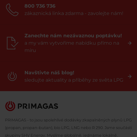
800 736 736
zákaznická linka zdarma - zavolejte nám!
Zanechte nám nezávaznou poptávku!
a my vám vytvoříme nabídku přímo na
míru
Navštivte náš blog!
sledujte aktuality a příběhy ze světa LPG
PRIMAGAS - to jsou spolehlivé dodávky zkapalněných plynů LPG
(propan, propan-butan), bio LPG, LNG nebo R 290. Jsme součástí
skupiny SHV Energy. Myslíme globálně, jednáme lokálně.