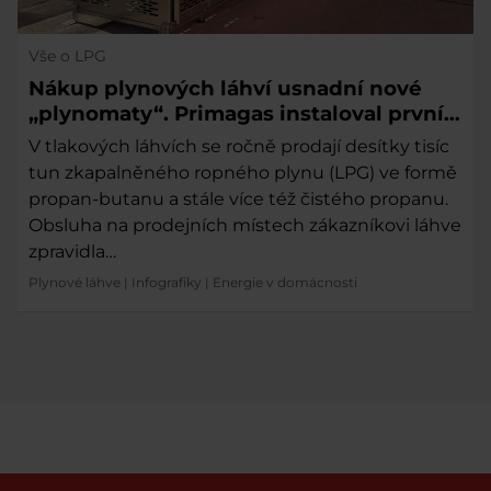
Vše o LPG
Nákup plynových láhví usnadní nové
„plynomaty“. Primagas instaloval první
dva v Praze Štěrboholech a v Havířově.
V tlakových láhvích se ročně prodají desítky tisíc
tun zkapalněného ropného plynu (LPG) ve formě
propan-butanu a stále více též čistého propanu.
Obsluha na prodejních místech zákazníkovi láhve
zpravidla…
Plynové láhve
|
Infografiky
|
Energie v domácnosti