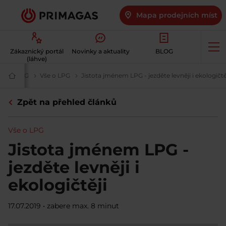
Mapa prodejních míst
Op
Zákaznický portál
Novinky a aktuality
BLOG
me
(láhve)
BLOG
PRIMA BLOG – novinky ze světa LPG na jednom místě | PRIM
Vše o LPG
Vše o LPG | PRIMAGAS
Jistota jménem LPG - jezděte levněji i ekologičtě
Váš
dodavatel
plynu
Zpět na přehled článků
|
Šetrné
a
dostupné
Vše o LPG
LPG
|
Jistota jménem LPG -
PRIMAGAS
jezděte levněji i
ekologičtěji
17.07.2019
•
zabere max. 8 minut