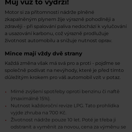
Můj vůz to vydrží!
Motor si za přítomnosti nádrže plněné
zkapalněným plynem žije výrazně pohodlněji a
zdravěji - při spalování paliva
nedochází k vylučování
a usazování karbonu
, což výrazně prodlužuje
životnost automobilu a snižuje nutnost oprav.
Mince mají vždy dvě strany
Každá změna však má svá pro a proti - pojďme se
společně podívat na
nevýhody
, které je před tímto
důležitým krokem pro váš automobil vzít v potaz.
Mírné zvýšení spotřeby
oproti benzinu či naftě
(maximálně 15%).
Nutnost
každoroční
revize LPG.
Tato prohlídka
vyjde zhruba na 700 Kč.
Životnost nádrže pouze 10 let.
Poté je třeba ji
odstranit a vyměnit za novou, cena za výměnu se