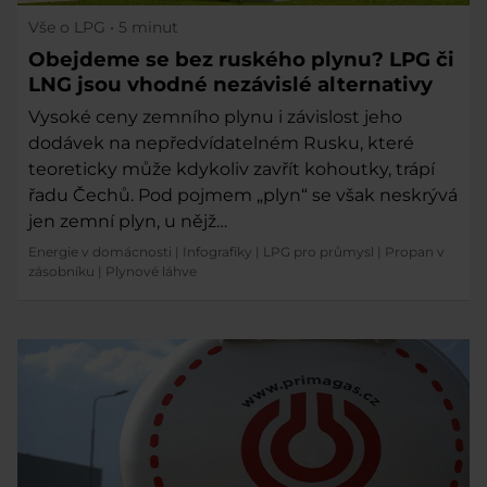
Vše o LPG
• 5 minut
Obejdeme se bez ruského plynu? LPG či
LNG jsou vhodné nezávislé alternativy
Vysoké ceny zemního plynu i závislost jeho
dodávek na nepředvídatelném Rusku, které
teoreticky může kdykoliv zavřít kohoutky, trápí
řadu Čechů. Pod pojmem „plyn“ se však neskrývá
jen zemní plyn, u nějž…
Energie v domácnosti
|
Infografiky
|
LPG pro průmysl
|
Propan v
zásobníku
|
Plynové láhve