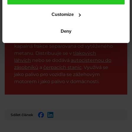
plyn) se skrývají dva plyny, propan a butan.
Využívají se ve směsi, ale stále více se
Customize
uplatňuje také čistý propan. LPG má původ
stejně jako benzín a nafta v ropě – vzniká při
Deny
její rafinaci. Větší část – asi 60 % – se však
získává při těžbě zemního plynu coby
kapalná frakce separovaná od vytěženého
metanu. Distribuuje se v
tlakových
láhvích
nebo se dodává
autocisternou do
zásobníků
a
čerpacích stanic
. Využívá se
jako palivo pro vozidla se zážehovým
motorem i jako palivo v domácnosti.
Sdílet článek
Facebook
LinkedIn