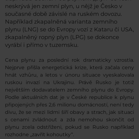
neskrývá jen zemní plyn, u nějž je Česko v
současné době závislé na ruském dovozu.
Například zkapalněná varianta zemního
plynu (LNG) se do Evropy vozí z Kataru či USA,
zkapalněný ropný plyn (LPG) se dokonce
vyrábí i přímo v tuzemsku.
Cena plynu za poslední rok dramaticky vzrostla.
Nejprve přišla energetická krize, která začala ceny
hnát vzhůru, a letos v únoru situace vyeskalovala
ruskou invazí na Ukrajinu. Právě Rusko je totiž
největším dodavatelem zemního plynu do Evropy.
Podle aktuálních dat je v České republice k plynu
připojených přes 2,6 milionu domácností, není tedy
divu, že se mezi lidmi šíří obavy a strach, jak situaci
s cenami zvládnout a zda nemohou skončit od
plynu zcela odstřiženi, pokud se Rusko například
rozhodne „zavřít kohoutky“.