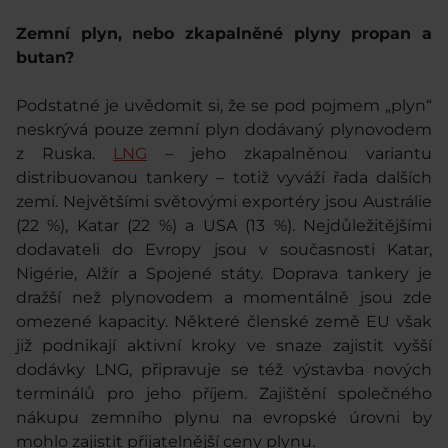
Zemní plyn, nebo zkapalněné plyny propan a
butan?
Podstatné je uvědomit si, že se pod pojmem „plyn“
neskrývá pouze zemní plyn dodávaný plynovodem
z Ruska.
LNG
– jeho zkapalněnou variantu
distribuovanou tankery – totiž vyváží řada dalších
zemí. Největšími světovými exportéry jsou Austrálie
(22 %), Katar (22 %) a USA (13 %). Nejdůležitějšími
dodavateli do Evropy jsou v současnosti Katar,
Nigérie, Alžír a Spojené státy. Doprava tankery je
dražší než plynovodem a momentálně jsou zde
omezené kapacity. Některé členské země EU však
již podnikají aktivní kroky ve snaze zajistit vyšší
dodávky LNG, připravuje se též výstavba nových
terminálů pro jeho příjem
. Zajištění společného
nákupu zemního plynu na evropské úrovni by
mohlo zajistit přijatelnější ceny plynu.