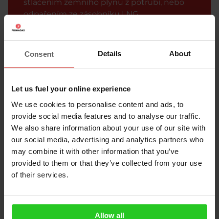
stlačením zemního plynu z potrubí, nebo
odpařením ze zásobníku LNG
(zkapalněného zemního plynu),
dovezeného autocisternou nebo lodní
dopravou. CNG se u nás nejvíce uplatňuje
Details
About
Consent
jako alternativní a ekologičtější palivo pro
dopravu a využíván je rovněž pro výrobu
tepelné a elektrické energie. LNG (Liquefied
Let us fuel your online experience
Natural Gas) je opět zemní plyn, který je
We use cookies to personalise content and ads, to
ovšem zkapalněný. Skladuje se v
provide social media features and to analyse our traffic.
kryogenních nádržích a využívá se pro
We also share information about your use of our site with
pohon nákladních motorových vozidel,
our social media, advertising and analytics partners who
autobusů a lodí a také pro topné či
may combine it with other information that you’ve
průmyslové účely při vysokých
provided to them or that they’ve collected from your use
energetických spotřebách v lokalitách
of their services.
mimo rozvodné sítě zemního plynu.
Pod zkratkou LPG (z anglického Liquefied
Petroleum Gas, tedy zkapalněný ropný
Allow all