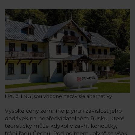
LPG či LNG jsou vhodné nezávislé alternativy
Vysoké ceny zemního plynu i závislost jeho
dodávek na nepředvídatelném Rusku, které
teoreticky může kdykoliv zavřít kohoutky,
trápí řadu Čechů. Pod pojmem „plyn“ se však