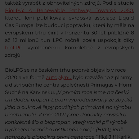
taktéž vyrábět z obnovitelných zdrojů.
Podle studie
BioLPG: A Renewable Pathway Towards 2050
,
kterou loni publikovala evropská asociace Liquid
Gas Europe, lze budoucí poptávku, která by měla na
evropském trhu činit v horizontu 30 let přibližně 8
až 12 milionů tun LPG ročně, zcela uspokojit díky
bioLPG
vyrobenému kompletně z evropských
zdrojů.
BioLPG se na českém trhu poprvé objevilo v roce
2020 a ve formě
autoplynu
bylo rozváženo z plnírny
a distribučního centra společnosti Primagas v Horní
Suché na Karvinsku.
„V prvním roce jsme na český
trh dodali propan-butan vyprodukovaný ze zbytků
jídla a cukrové řepy použitých primárně na výrobu
bioethanolu. V roce 2021 jsme dodávky navýšili a
konkrétně šlo o biopropan, který vznikl při výrobě
hydrogenovaného rostlinného oleje (HVO), jenž
nahrazuje biopaliva první generace,“
říká Jiří Karlík.