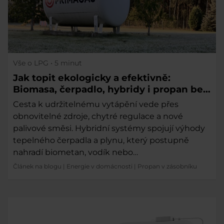
Vše o LPG
• 5 minut
Jak topit ekologicky a efektivně:
Biomasa, čerpadlo, hybridy i propan bez
přípojky
Cesta k udržitelnému vytápění vede přes
obnovitelné zdroje, chytré regulace a nové
palivové směsi. Hybridní systémy spojují výhody
tepelného čerpadla a plynu, který postupně
nahradí biometan, vodík nebo…
Článek na blogu
|
Energie v domácnosti
|
Propan v zásobníku