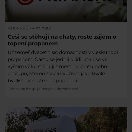
Vše o LPG
• 4 minuty
Češi se stěhují na chaty, roste zájem o
topení propanem
Už téměř dvacet tisíc domácností v Česku topí
propanem. Často se jedná o lidi, kteří se ve
vyšším věku stěhují z měst na chatu nebo
chalupu, kterou začali využívat jako trvalé
bydliště v místě bez připojení…
Článek na blogu
|
Energie v domácnosti