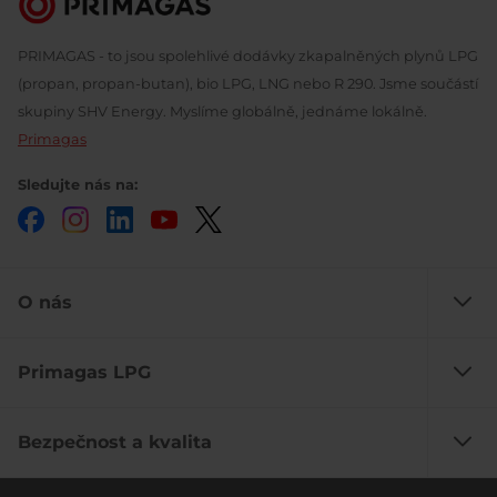
PRIMAGAS - to jsou spolehlivé dodávky zkapalněných plynů LPG
(propan, propan-butan), bio LPG, LNG nebo R 290. Jsme součástí
skupiny SHV Energy. Myslíme globálně, jednáme lokálně.
Primagas
Sledujte nás na:
Facebook
Instagram
LinkedIn
YouTube
Twitter
O nás
Primagas LPG
Bezpečnost a kvalita