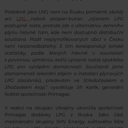
Podobně jako LNG není na Rusku primárně závislý
ani
LPG
neboli propan-butan.
„Význam LPG
postupně roste, protože jde o alternativu zemního
plynu hlavně tam, kde není dostupná distribuční
soustava. Podíl neplynofikovaných obcí v Česku
není nezanedbatelný. S tím korespondují loňské
statistiky, podle kterých hlavně v souvislosti
s povinnou výměnou kotlů výrazně rostla spotřeba
LPG pro vytápění domácností. Současně jsme
zaznamenali rekordní zájem o instalaci plynových
LPG zásobníků, především ve Středočeském a
Jihočeském kraji,“
vysvětluje Jiří Karlík, generální
ředitel společnosti Primagas.
V reakci na okupaci Ukrajiny ukončila společnost
Primagas dodávky LPG z Ruska. Jako část
mezinárodní skupiny SHV Energy, světového lídra