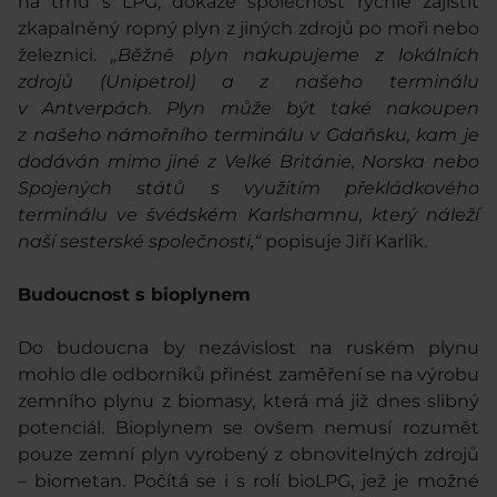
na trhu s LPG, dokáže společnost rychle zajistit
zkapalněný ropný plyn z jiných zdrojů po moři nebo
železnici.
„Běžně plyn nakupujeme z lokálních
zdrojů (Unipetrol) a z našeho terminálu
v Antverpách. Plyn může být také nakoupen
z našeho námořního terminálu v Gdaňsku, kam je
dodáván mimo jiné z Velké Británie, Norska nebo
Spojených států s využitím překládkového
terminálu ve švédském Karlshamnu, který náleží
naší sesterské společnosti,“
popisuje Jiří Karlík.
Budoucnost s bioplynem
Do budoucna by nezávislost na ruském plynu
mohlo dle odborníků přinést zaměření se na výrobu
zemního plynu z biomasy, která má již dnes slibný
potenciál. Bioplynem se ovšem nemusí rozumět
pouze zemní plyn vyrobený z obnovitelných zdrojů
– biometan. Počítá se i s rolí bioLPG, jež je možné