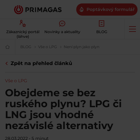
Poptávkový formulář
Op
Zákaznický portál
Novinky a aktuality
BLOG
me
(láhve)
BLOG
PRIMA BLOG – novinky ze světa LPG na jednom místě
Vše o LPG
Vše o LPG | PRIMAGAS
Není plyn jako plyn
Obejdeme se bez rus
Váš
dodavatel
plynu
Zpět na přehled článků
|
Šetrné
a
dostupné
Vše o LPG
LPG
|
Obejdeme se bez
PRIMAGAS
ruského plynu? LPG či
LNG jsou vhodné
nezávislé alternativy
28.03.2022
•
5 minut