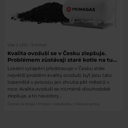
Vše o LPG
• 5 minut
Kvalita ovzduší se v Česku zlepšuje.
Problémem zůstávají staré kotle na tuhá
paliva.
Lokální vytápění představuje v Česku stále
největší problém kvality ovzduší, byť jsou tato
topeniště v provozu jen zhruba pět měsíců v
roce. Kvalita ovzduší se nicméně dlouhodobě
zlepšuje, a to navzdory…
Článek na blogu
|
Propan v zásobníku
|
Tiskové zprávy